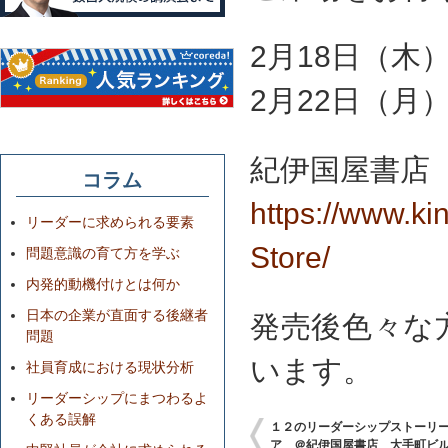
2月18日（木
2月22日（月
紀伊国屋書店
コラム
https://www.ki
リーダーに求められる要素
Store/
問題意識の育て方を学ぶ
内発的動機付けとは何か
日本の企業が直面する後継者
発売後色々な
問題
います。
社員育成における現状分析
リーダーシップにまつわるよ
くある誤解
１２のリーダーシップストーリ
ア ＠紀伊国屋書店 大手町ビ