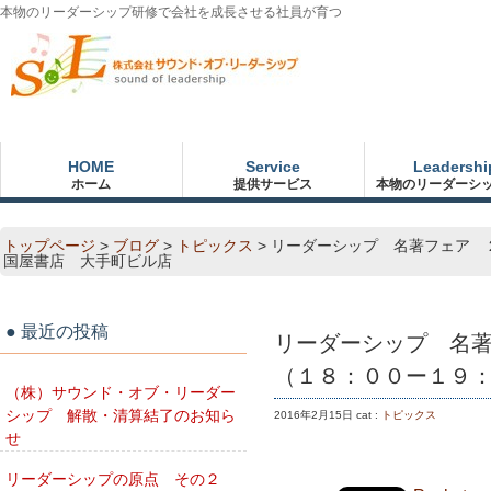
本物のリーダーシップ研修で会社を成長させる社員が育つ
HOME
Service
Leadershi
ホーム
提供サービス
本物のリーダーシ
トップページ
>
ブログ
>
トピックス
>
リーダーシップ 名著フェア 
国屋書店 大手町ビル店
最近の投稿
リーダーシップ 名
（１８：００ー１９
（株）サウンド・オブ・リーダー
シップ 解散・清算結了のお知ら
2016年2月15日
cat :
トピックス
せ
リーダーシップの原点 その２